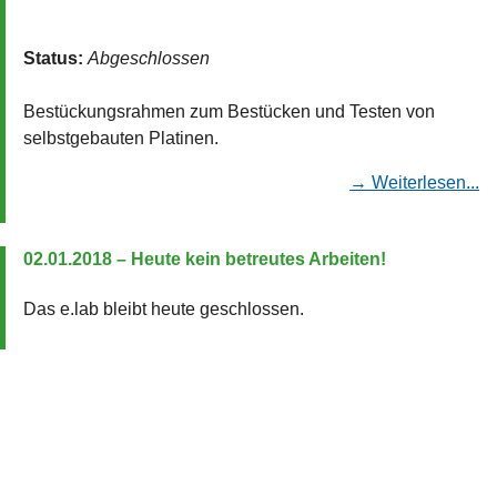
Status:
Abgeschlossen
Bestückungsrahmen zum Bestücken und Testen von
selbstgebauten Platinen.
→ Weiterlesen...
02.01.2018 – Heute kein betreutes Arbeiten!
Das e.lab bleibt heute geschlossen.
21.11.2017 – Kursprogramm im e.lab
Am 09. und 10.12.2017 werden im e.lab wieder
Wochenend-Kurse zu den Themen: